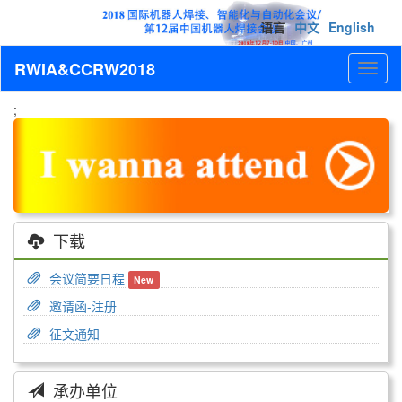
语言
中文
English
RWIA&CCRW2018
Toggl
naviga
;
下载
会议简要日程
New
邀请函-注册
征文通知
承办单位