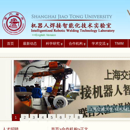
>>English Version
首页
最新动态
科学研究
合作机构
学术交流
TIWM
上海交通大学-KUKA机
1
2
3
4
5
6
7
8
人才招聘
首页
>
合作机构
>正文