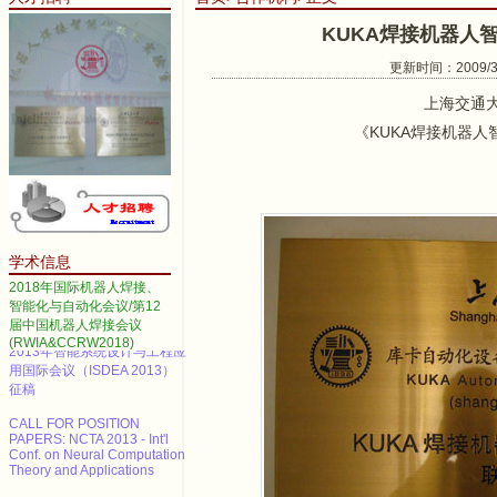
KUKA焊接机器人
更新时间：2009/3/2
上海交通大
《KUKA焊接机器
2014 IEEE International
Conference on Automation
Science and Engineering
Call for papers--2013 3rd
International Conference on
Advanced Materials and
Information Technology
学术信息
Processing (AMITP 2013)
2018年国际机器人焊接、
ICMSE Call for paper（EI）
智能化与自动化会议/第12
届中国机器人焊接会议
2013年智能系统设计与工程应
(RWIA&CCRW2018)
用国际会议（ISDEA 2013）
征稿
CALL FOR POSITION
PAPERS: NCTA 2013 - Int'l
Conf. on Neural Computation
Theory and Applications
Call for paper---ARSO2016 ,