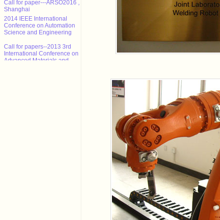
Shanghai
2014 IEEE International
Conference on Automation
Science and Engineering
Call for papers--2013 3rd
International Conference on
Advanced Materials and
Information Technology
Processing (AMITP 2013)
ICMSE Call for paper（EI）
2013年智能系统设计与工程应
用国际会议（ISDEA 2013）
征稿
CALL FOR POSITION
PAPERS: NCTA 2013 - Int'l
Conf. on Neural Computation
Theory and Applications
Call for paper---ARSO2016 ,
Shanghai