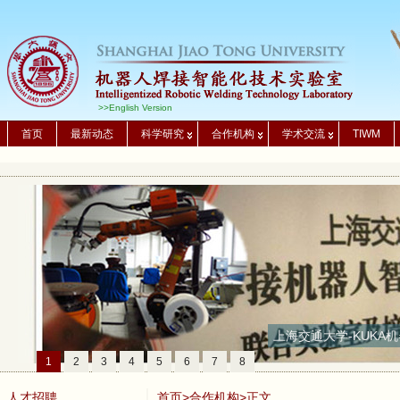
>>English Version
首页
最新动态
科学研究
合作机构
学术交流
TIWM
上海交通大学-KUKA机
1
2
3
4
5
6
7
8
人才招聘
首页
>
合作机构
>正文