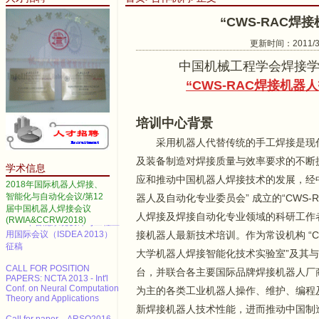
“CWS-RAC焊
更新时间：2011/3/2
中国机械工程学会焊接学会
“CWS-RAC焊接机器
2014 IEEE International
Conference on Automation
Science and Engineering
培训中心背景
Call for papers--2013 3rd
International Conference on
采用机器人代替传统的手工焊接是现
Advanced Materials and
Information Technology
及装备制造对焊接质量与效率要求的不断
学术信息
Processing (AMITP 2013)
应和推动中国机器人焊接技术的发展，经
2018年国际机器人焊接、
ICMSE Call for paper（EI）
智能化与自动化会议/第12
器人及自动化专业委员会” 成立的“CWS
届中国机器人焊接会议
2013年智能系统设计与工程应
人焊接及焊接自动化专业领域的科研工作
(RWIA&CCRW2018)
用国际会议（ISDEA 2013）
接机器人最新技术培训。作为常设机构 “C
征稿
大学机器人焊接智能化技术实验室”及其
CALL FOR POSITION
PAPERS: NCTA 2013 - Int'l
台，并联合各主要国际品牌焊接机器人厂
Conf. on Neural Computation
为主的各类工业机器人操作、维护、编程
Theory and Applications
新焊接机器人技术性能，进而推动中国制
Call for paper---ARSO2016 ,