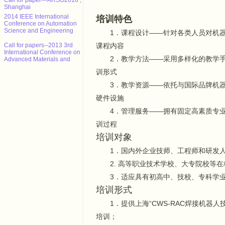
Shanghai
2014 IEEE International
培训特色
Conference on Automation
Science and Engineering
1．课程设计——针对各类人员对机
Call for papers--2013 3rd
课程内容
International Conference on
Advanced Materials and
2．教学方法——采用多样化的教学
Information Technology
Processing (AMITP 2013)
训形式
ICMSE Call for paper（EI）
3．教学资源——依托与国际品牌机
硬件设施
2013年智能系统设计与工程应
用国际会议（ISDEA 2013）
4．管理服务——拥有固定高素质专
征稿
训过程
CALL FOR POSITION
培训对象
PAPERS: NCTA 2013 - Int'l
Conf. on Neural Computation
1．国内外企业技师、工程师和研发
Theory and Applications
2. 高等职业技术学校、大专院校等
Call for paper---ARSO2016 ,
Shanghai
3．适应具有初高中、技校、专科学
培训形式
1．提供上海“CWS-RAC焊接机器
培训；