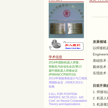
2014 IEEE International
Conference on Automation
Science and Engineering
发展领域
Call for papers--2013 3rd
以焊接机器人为
International Conference on
Engine
Advanced Materials and
学术信息
Information Technology
基础技术
Processing (AMITP 2013)
2018年国际机器人焊接、
智能化与自动化会议/第12
载体技术
ICMSE Call for paper（EI）
届中国机器人焊接会议
实现技术
(RWIA&CCRW2018)
2013年智能系统设计与工程应
用国际会议（ISDEA 2013）
征稿
目前开展
CALL FOR POSITION
1. 焊接
PAPERS: NCTA 2013 - Int'l
2. 机器
Conf. on Neural Computation
Theory and Applications
3. 机器