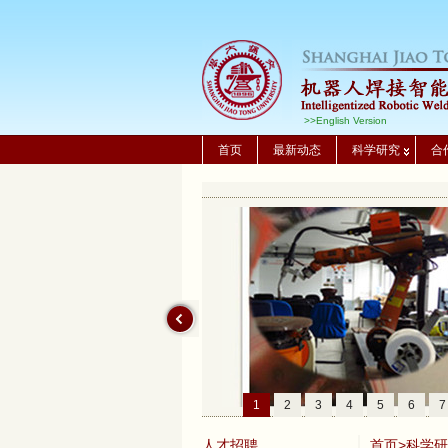
>>English Version
首页
最新动态
科学研究
合
1
2
3
4
5
6
7
人才招聘
首页
>
科学研