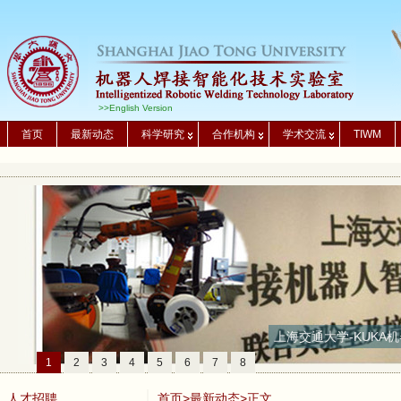
>>English Version
首页
最新动态
科学研究
合作机构
学术交流
TIWM
上海交通大学-KUKA机
1
2
3
4
5
6
7
8
人才招聘
首页
>
最新动态
>正文