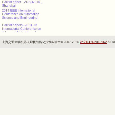
Call for paper---ARSO2016 ,
Shanghai
2014 IEEE International
Conference on Automation
Science and Engineering
Call for papers--2013 3rd
International Conference on
Advanced Materials and
Information Technology
Processing (AMITP 2013)
上海交通大学机器人焊接智能化技术实验室© 2007-2026
沪交ICP备2010962
All R
ICMSE Call for paper（EI）
2013年智能系统设计与工程应
用国际会议（ISDEA 2013）
征稿
CALL FOR POSITION
PAPERS: NCTA 2013 - Int'l
Conf. on Neural Computation
Theory and Applications
Call for paper---ARSO2016 ,
Shanghai