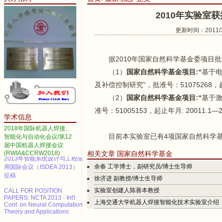
2010年实验室
更新时间：2011/3/
据2010年国家自然科学基金委项目批
2014 IEEE International
（1）
国家自然科学基金项目:“
基于电
Conference on Automation
Science and Engineering
及补偿控制研究”，批准号：51075268，起止
Call for papers--2013 3rd
（2）
国家自然科学基金项目:“
基于
International Conference on
Advanced Materials and
准号：51005153，起止年月: 20011.1
学术信息
Information Technology
Processing (AMITP 2013)
2018年国际机器人焊接、
目前本实验室已有4项国家自然科学基金
智能化与自动化会议/第12
ICMSE Call for paper（EI）
届中国机器人焊接会议
(RWIA&CCRW2018)
相关文章 国家自然科学基金
2013年智能系统设计与工程应
用国际会议（ISDEA 2013）
余春 工学博士，副研究员/博士生导师
征稿
徐济进 副教授/博士生导师
CALL FOR POSITION
实验室创建人陈善本教授
PAPERS: NCTA 2013 - Int'l
Conf. on Neural Computation
上海交通大学机器人焊接智能化技术实验室介绍
Theory and Applications