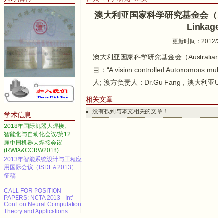
澳大利亚国家科学研究基金会（Australi
Linkag
更新时间：2012/3/
澳大利亚国家科学研究基金会（Australian Resea
目：“A vision controlled Autonomous mu
2014 IEEE International
Conference on Automation
人; 澳方负责人：Dr.Gu Fang，澳大利亚Univer
Science and Engineering
Call for papers--2013 3rd
相关文章
International Conference on
Advanced Materials and
没有找到与本文相关的文章！
学术信息
Information Technology
Processing (AMITP 2013)
2018年国际机器人焊接、
智能化与自动化会议/第12
ICMSE Call for paper（EI）
届中国机器人焊接会议
(RWIA&CCRW2018)
2013年智能系统设计与工程应
用国际会议（ISDEA 2013）
征稿
CALL FOR POSITION
PAPERS: NCTA 2013 - Int'l
Conf. on Neural Computation
Theory and Applications