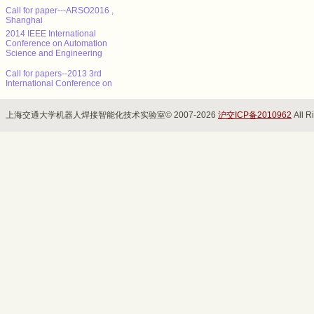
Call for paper---ARSO2016 ,
Shanghai
2014 IEEE International
Conference on Automation
Science and Engineering
Call for papers--2013 3rd
International Conference on
Advanced Materials and
Information Technology
Processing (AMITP 2013)
上海交通大学机器人焊接智能化技术实验室© 2007-2026
沪交ICP备2010962
All R
ICMSE Call for paper（EI）
2013年智能系统设计与工程应
用国际会议（ISDEA 2013）
征稿
CALL FOR POSITION
PAPERS: NCTA 2013 - Int'l
Conf. on Neural Computation
Theory and Applications
Call for paper---ARSO2016 ,
Shanghai