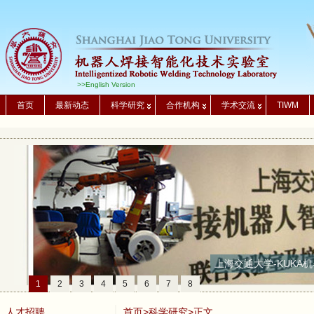
>>English Version
首页
最新动态
科学研究
合作机构
学术交流
TIWM
上海交通大学-KUKA机
1
2
3
4
5
6
7
8
人才招聘
首页
>
科学研究
>正文