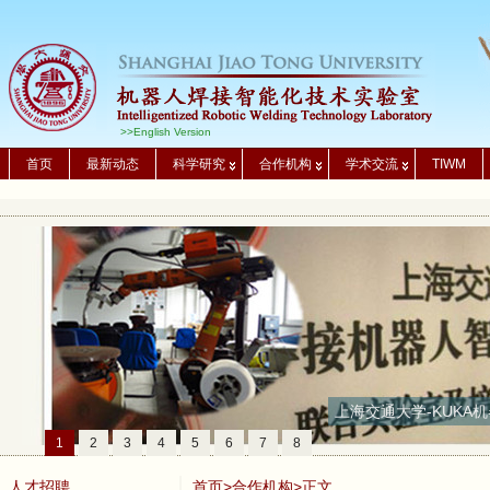
>>English Version
首页
最新动态
科学研究
合作机构
学术交流
TIWM
上海交通大学-KUKA机
1
2
3
4
5
6
7
8
人才招聘
首页
>
合作机构
>正文