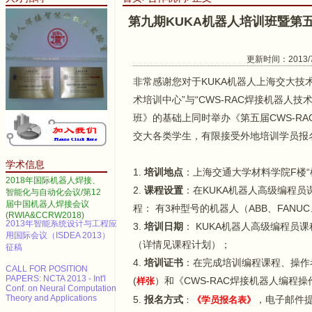
第九期KUKA机器人培训班暨第五
更新时间：2013/7/
非常感谢您对于KUKA机器人上海交大技
2014 IEEE International
术培训中心”与“CWS-RAC焊接机器人
Conference on Automation
Science and Engineering
班》的基础上同时举办《第五届CWS-R
Call for papers--2013 3rd
交大各类学生，有限接受外地培训学员报
International Conference on
Advanced Materials and
学术信息
Information Technology
1.
培训地点
：上海交通大学材料学院F楼“
Processing (AMITP 2013)
2018年国际机器人焊接、
2.
课程设置
：在KUKA机器人高级编程
智能化与自动化会议/第12
ICMSE Call for paper（EI）
届中国机器人焊接会议
程： 有3种型号的机器人（ABB、FANU
(RWIA&CCRW2018)
2013年智能系统设计与工程应
3.
培训日期
： KUKA机器人高级编程员
用国际会议（ISDEA 2013）
征稿
（详情见课程计划）；
4.
培训证书
：在完成培训编程课程、操作
CALL FOR POSITION
PAPERS: NCTA 2013 - Int'l
(
）和《CWS-RAC焊接机器人编程
样张
Conf. on Neural Computation
Theory and Applications
5.
报名方式
，电子邮件
：
《学员报名表》