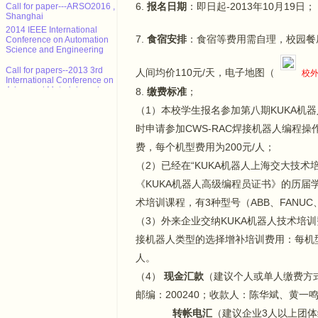
Call for paper---ARSO2016 ,
6.
报名日期
：即日起-2013年10月19日；
Shanghai
2014 IEEE International
Conference on Automation
7.
食宿安排
：食宿等费用需自理，校园餐
Science and Engineering
Call for papers--2013 3rd
人间均价110元/天，电子地图（
校外
International Conference on
Advanced Materials and
8.
缴费标准
；
Information Technology
Processing (AMITP 2013)
（1）本校学生报名参加第八期KUKA机器
ICMSE Call for paper（EI）
时申请参加CWS-RAC焊接机器人编程
费，每个机型费用为200元/人；
2013年智能系统设计与工程应
用国际会议（ISDEA 2013）
（2）已经在“KUKA机器人上海交大技术培
征稿
《KUKA机器人高级编程员证书》的历届学
CALL FOR POSITION
术培训课程，有3种型号（ABB、FANUC
PAPERS: NCTA 2013 - Int'l
Conf. on Neural Computation
（3）外来企业交纳KUKA机器人技术培训费
Theory and Applications
接机器人类型的选择增补培训费用：每机型40
Call for paper---ARSO2016 ,
Shanghai
人。
（4）
现金汇款
（建议个人或单人缴费方式
邮编：200240；收款人：陈华斌、黄一
转帐电汇
（建议企业3人以上团