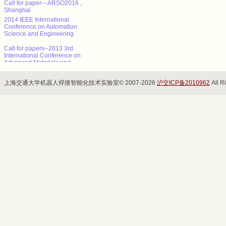
Shanghai
2014 IEEE International
Conference on Automation
Science and Engineering
Call for papers--2013 3rd
International Conference on
Advanced Materials and
Information Technology
Processing (AMITP 2013)
上海交通大学机器人焊接智能化技术实验室© 2007-2026
沪交ICP备2010962
All R
ICMSE Call for paper（EI）
2013年智能系统设计与工程应
用国际会议（ISDEA 2013）
征稿
CALL FOR POSITION
PAPERS: NCTA 2013 - Int'l
Conf. on Neural Computation
Theory and Applications
Call for paper---ARSO2016 ,
Shanghai