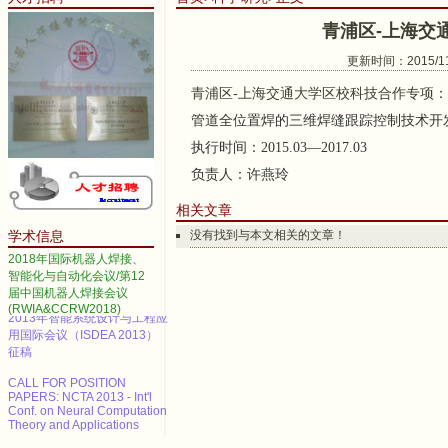
青浦区-上海交
更新时间：2015/11/
青浦区
-
上海交通大学区校科技合作专项
管道全位置焊的三维焊缝跟踪控制技术开
2014 IEEE International
执行时间：
2015.03
—
2017.03
Conference on Automation
Science and Engineering
负责人：许燕玲
Call for papers--2013 3rd
International Conference on
相关文章
Advanced Materials and
Information Technology
学术信息
没有找到与本文相关的文章！
Processing (AMITP 2013)
2018年国际机器人焊接、
智能化与自动化会议/第12
ICMSE Call for paper（EI）
届中国机器人焊接会议
(RWIA&CCRW2018)
2013年智能系统设计与工程应
用国际会议（ISDEA 2013）
征稿
CALL FOR POSITION
PAPERS: NCTA 2013 - Int'l
Conf. on Neural Computation
Theory and Applications
Call for paper---ARSO2016 ,