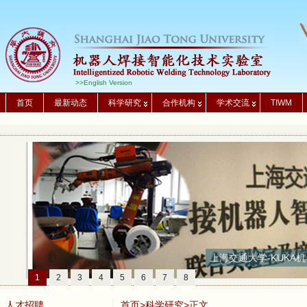
>>English Version
首页
最新动态
科学研究
合作机构
学术交流
TIWM
上海交通大学-KUKA机
1
2
3
4
5
6
7
8
人才招聘
首页
>
科学研究
>正文