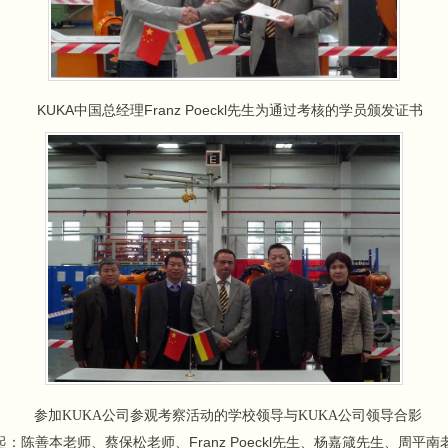
KUKA
Franz Poeckl
中国总经理
先生为通过考核的学员颁发证书
参加
KUKA
公司参观考察活动的学校领导与
KUKA
公司领导合影
Franz Poeckl
起：
陈善本
老师、
蔡保松
老师、
先生、
杨嘉箴
先生、
周平南