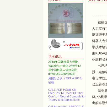
在德国K
2014 IEEE International
大力支持
Conference on Automation
Science and Engineering
培训班于2
机器人专
Call for papers--2013 3rd
International Conference on
学技术培
Advanced Materials and
Information Technology
由KUKA
Processing (AMITP 2013)
学术信息
业编程员
ICMSE Call for paper（EI）
2018年国际机器人焊接、
出席培训
智能化与自动化会议/第12
2013年智能系统设计与工程应
届中国机器人焊接会议
授、电信
用国际会议（ISDEA 2013）
(RWIA&CCRW2018)
征稿
电信学院
员卫善春
CALL FOR POSITION
PAPERS: NCTA 2013 - Int'l
结业典礼
Conf. on Neural Computation
Theory and Applications
KUKA
Call for paper---ARSO2016 ,
出的辛勤
Shanghai