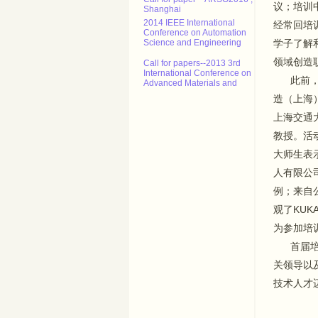
议；培训
2014 IEEE International
Conference on Automation
经常回培
Science and Engineering
学子了解
Call for papers--2013 3rd
International Conference on
领域创造
Advanced Materials and
Information Technology
此前，2
Processing (AMITP 2013)
造（上海
ICMSE Call for paper（EI）
上海交通
2013年智能系统设计与工程应
教授。活动
用国际会议（ISDEA 2013）
大师生表
征稿
人有限公
CALL FOR POSITION
PAPERS: NCTA 2013 - Int'l
例；来自
Conf. on Neural Computation
Theory and Applications
观了KUK
为参加培
Call for paper---ARSO2016 ,
Shanghai
首届培训
关领导以
技术人才