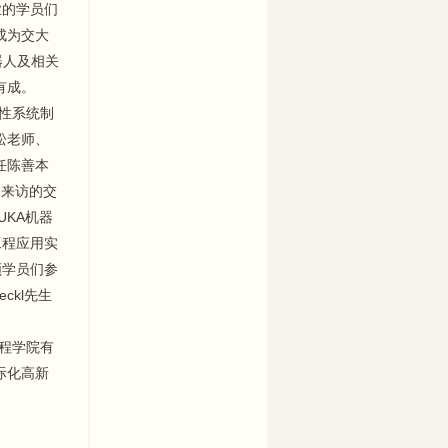
业的学员们
成为交大
先进材料制造实验室
器人及相关
有成。
柔性系统制
松老师、
任陈善本
棕橙智造(上海)机器人有限
公司
向来访的交
UKA机器
工程应用实
领学员们参
ckl先生
KUKA联合实验室
程学院有
际化高新
KUKA培训中心