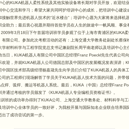
中心的KUKA机器人柔性系统及其他实验设备将长期对学员开放，欢迎结
训中心交流和学习；希望大家共同呵护培训中心的成长，把培训中心建设
和接触世界先进机器人技术的“近水楼台”；培训中心愿为大家将来选择机
职业助力；最后衷心祝愿并期待首批学员在人生的旅途中一帆风顺、事业
009年3月18日下午首届培训班学员参观了位于上海市青浦区的KUKA
）有限公司。参加此次考察活动的还有：上海交通大学教务处副处长蔡保
大学材料科学与工程学院党总支书记兼副院长周平南老师以及培训中心主
当日，KUKA机器人有限公司中国区总经理Franz Poeckl先生代表公司
示欢迎，并就KUKA机器人公司德国总部及中国区的发展概况发表演讲；K
司中国区技术部高级经理杨嘉箴先生向学员们介绍了KUKA机器人的具体
公司的工程师们现场解答了学员关于KUKA机器人技术方面的问题，并带
A点焊、弧焊、搬运等机器人系统。最后，KUKA（中国）总经理Franz Poe
训并通过考核的学员颁发了《KUKA机器人专业编程员资格证书》。
班的成功举办得到了KUKA公司、上海交通大学教务处、材料科学与工
及培训中心全体学员的一致好评，为我校开展与国际知名企业联合培养国
迈出了成功尝试的第一步。