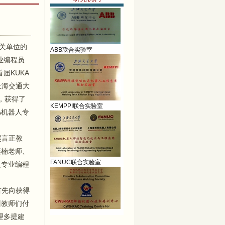
ABB联合实验室
关单位的
业编程员
首届KUKA
上海交通大
KEMPPI联合实验室
，获得了
A机器人专
赵言正教
FANUC联合实验室
栾楠老师、
人专业编程
首先向获得
CWS-RAC焊接培训中心
训教师们付
理多提建