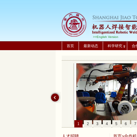
>>English Version
首页
最新动态
科学研究
合
1
2
3
4
5
6
7
人才招聘
首页
>
合作机