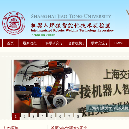
>>English Version
首页
最新动态
科学研究
合作机构
学术交流
TIWM
上海交通大学-KUKA机
1
2
3
4
5
6
7
8
人才招聘
首页
>
科学研究
>正文