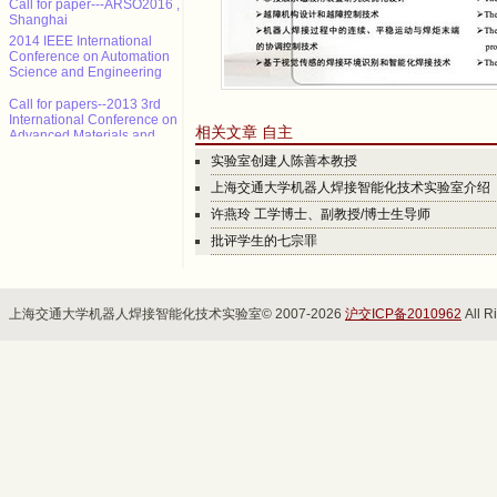
Shanghai
2014 IEEE International
Conference on Automation
Science and Engineering
Call for papers--2013 3rd
International Conference on
Advanced Materials and
相关文章 自主
Information Technology
Processing (AMITP 2013)
实验室创建人陈善本教授
上海交通大学机器人焊接智能化技术实验室介绍
ICMSE Call for paper（EI）
许燕玲 工学博士、副教授/博士生导师
2013年智能系统设计与工程应
批评学生的七宗罪
用国际会议（ISDEA 2013）
征稿
CALL FOR POSITION
PAPERS: NCTA 2013 - Int'l
上海交通大学机器人焊接智能化技术实验室© 2007-2026
沪交ICP备2010962
All R
Conf. on Neural Computation
Theory and Applications
Call for paper---ARSO2016 ,
Shanghai