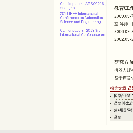
Call for paper---ARSO2016 ,
Shanghai
教育/工
2014 IEEE International
Conference on Automation
2009.
Science and Engineering
室
导师：
Call for papers--2013 3rd
2006.
International Conference on
Advanced Materials and
2002.
Information Technology
Processing (AMITP 2013)
ICMSE Call for paper（EI）
研究方
2013年智能系统设计与工程应
用国际会议（ISDEA 2013）
机器人焊
征稿
基于声音
CALL FOR POSITION
PAPERS: NCTA 2013 - Int'l
相关文章 吕
Conf. on Neural Computation
Theory and Applications
国家自然科学
Call for paper---ARSO2016 ,
吕娜 博士后
Shanghai
第4届国际机器
吕娜