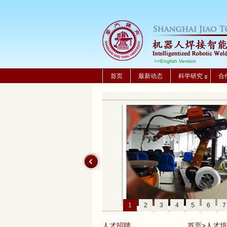
>>English Version
首页
最新动态
科学研究
合
1
2
3
4
5
6
7
人才招聘
首页
>
人才培