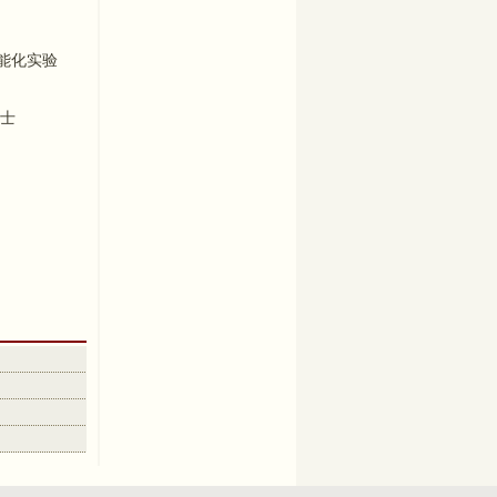
智能化实验
硕士
先进材料制造实验室
棕橙智造(上海)机器人有限
公司
KUKA联合实验室