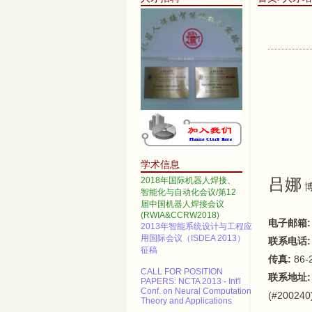
2014 IEEE International
Conference on Automation
Science and Engineering
Call for papers--2013 3rd
International Conference on
Advanced Materials and
学术信息
Information Technology
Processing (AMITP 2013)
吕娜
2018年国际机器人焊接、
智能化与自动化会议/第12
ICMSE Call for paper（EI）
届中国机器人焊接会议
(RWIA&CCRW2018)
2013年智能系统设计与工程应
电子邮箱:
用国际会议（ISDEA 2013）
联系电话:
征稿
传真:
86-
CALL FOR POSITION
PAPERS: NCTA 2013 - Int'l
联系地址:
Conf. on Neural Computation
Theory and Applications
(#200240