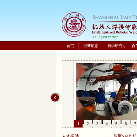
>>English Version
首页
最新动态
科学研究
合
1
2
3
4
5
6
7
人才招聘
首页
>
合作机