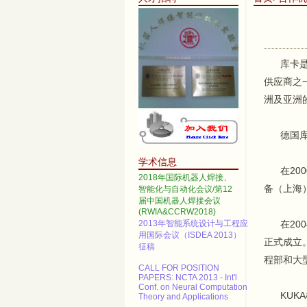
库卡是世
供应商之
2014 IEEE International
洲及亚洲
Conference on Automation
Science and Engineering
德国库卡
Call for papers--2013 3rd
International Conference on
Advanced Materials and
学术信息
Information Technology
在200
Processing (AMITP 2013)
2018年国际机器人焊接、
备（上海
智能化与自动化会议/第12
ICMSE Call for paper（EI）
届中国机器人焊接会议
(RWIA&CCRW2018)
2013年智能系统设计与工程应
在200
用国际会议（ISDEA 2013）
征稿
正式成立
程部和大
CALL FOR POSITION
PAPERS: NCTA 2013 - Int'l
Conf. on Neural Computation
Theory and Applications
KUKA